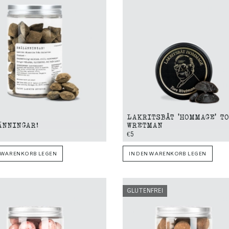
LAKRITSBÅT 'HOMMAGE' T
ÄNNINGAR!
WRETMAN
€5
N WARENKORB LEGEN
IN DEN WARENKORB LEGEN
GLUTENFREI