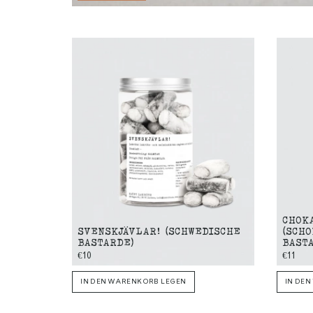
CHOK
SVENSKJÄVLAR! (SCHWEDISCHE
(SCH
BASTARDE)
BAST
€10
€11
IN DEN WARENKORB LEGEN
IN DE