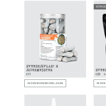
VERKA
SVENSKJÄVLAR! X
JÄGERMEISTER
SVEN
€11
€20
€
IN DEN WARENKORB LEGEN
IN DE