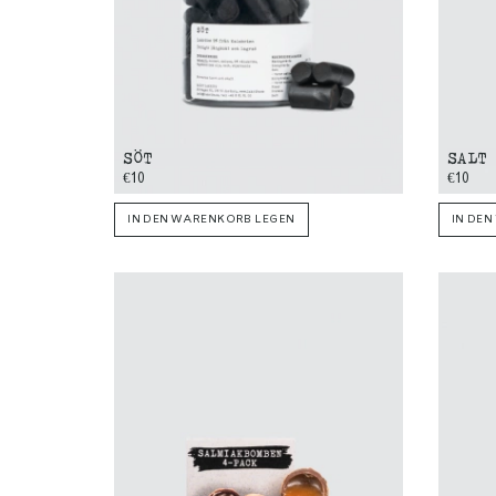
SÖT
SALT 
€10
€10
IN DEN WARENKORB LEGEN
IN DE