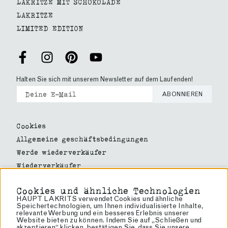
LAKRITZE MIT SCHOKOLADE
LAKRITZE
LIMITED EDITION
Halten Sie sich mit unserem Newsletter auf dem Laufenden!
ABONNIEREN
Cookies
Allgemeine geschäftsbedingungen
Werde wiederverkäufer
Wiederverkäufer
Über lakritze
Cookies und ähnliche Technologien
Über uns
HAUPT LAKRITS verwendet Cookies und ähnliche
Speichertechnologien, um Ihnen individualisierte Inhalte,
Haupt Lakrits
relevante Werbung und ein besseres Erlebnis unserer
Website bieten zu können. Indem Sie auf „Schließen und
Rörvägen 60
akzeptieren“ klicken, bestätigen Sie, dass Sie unsere