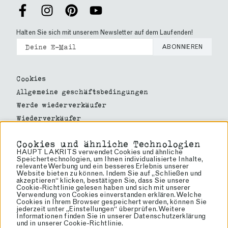
Halten Sie sich mit unserem Newsletter auf dem Laufenden!
ABONNIEREN
Cookies
Allgemeine geschäftsbedingungen
Werde wiederverkäufer
Wiederverkäufer
Über lakritze
Cookies und ähnliche Technologien
Über uns
HAUPT LAKRITS verwendet Cookies und ähnliche
Speichertechnologien, um Ihnen individualisierte Inhalte,
Haupt Lakrits
relevante Werbung und ein besseres Erlebnis unserer
Website bieten zu können. Indem Sie auf „Schließen und
Rörvägen 60
akzeptieren“ klicken, bestätigen Sie, dass Sie unsere
136 50 Jordbro
Cookie-Richtlinie gelesen haben und sich mit unserer
Verwendung von Cookies einverstanden erklären. Welche
info@lakrits.se
Cookies in Ihrem Browser gespeichert werden, können Sie
jederzeit unter „Einstellungen“ überprüfen. Weitere
Tel: 08-81 81 00
Informationen finden Sie in unserer
Datenschutzerklärung
Org: 556934-4327
und in unserer
Cookie-Richtlinie
.