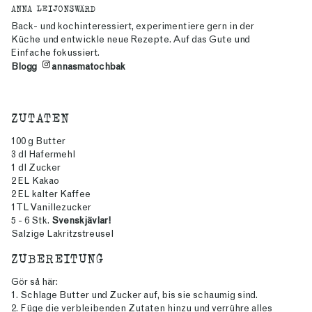
ANNA LEIJONSWÄRD
Back- und kochinteressiert, experimentiere gern in der
Küche und entwickle neue Rezepte. Auf das Gute und
Einfache fokussiert.
Blogg
annasmatochbak
ZUTATEN
100 g Butter
3 dl Hafermehl
1 dl Zucker
2 EL Kakao
2 EL kalter Kaffee
1 TL Vanillezucker
5 - 6 Stk.
Svenskjävlar!
Salzige Lakritzstreusel
ZUBEREITUNG
Gör så här:
1. Schlage Butter und Zucker auf, bis sie schaumig sind.
2. Füge die verbleibenden Zutaten hinzu und verrühre alles