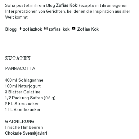
Sofia
postet in ihrem Blog
Zofias Kök
Rezepte mit ihren eigenen
Interpretationen von Gerichten, bei denen die Inspiration aus aller
Welt kommt
Blogg
zofiazkok
zofias_kok
Zofias Kök
ZUTATEN
PANNACOTTA
400 ml Schlagsahne
100 ml Naturjogurt
3 Blätter Gelatine
1/2 Packung Safran (0,5 g)
2 EL Streuzucker
1 TL Vanillezucker
GARNIERUNG
Frische Himbeeren
Chokade Svenskjävlar!